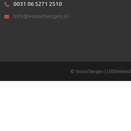
0031 06 5271 2510
info@vooorbergen.nl
©
Vooorbergen
|
Uitblinkend