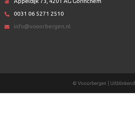
Appeldijk 73, 4201 AG Gorinchem
0031 06 5271 2510
info@vooorbergen.nl
©
Vooorbergen
|
Uitblinkend