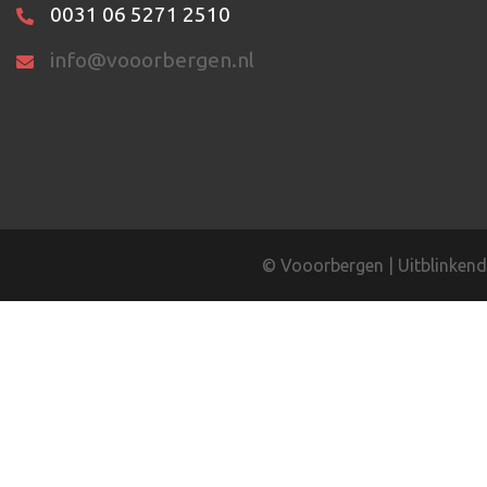
0031 06 5271 2510
info@vooorbergen.nl
©
Vooorbergen
|
Uitblinkend