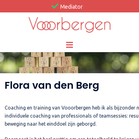
Ga
Mediator
naar
de
inhoud
Flora van den Berg
Coaching en training van Vooorbergen heb ik als bijzonder n
individuele coaching van professionals of teamsessies: result
beweging naar het einddoel zijn geborgd.